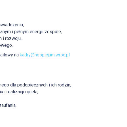
oświadczeniu,
anym i pełnym energii zespole,
 i rozwoju,
owego.
mailowy na
kadry@hospicjum.wroc.pl
nego dla podopiecznych i ich rodzin,
 realizacji opieki,
aufania,