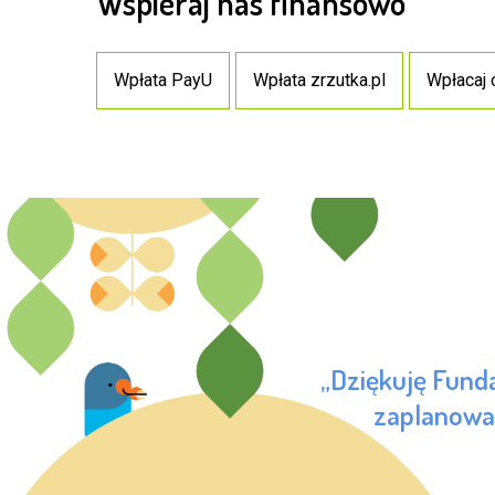
Wspieraj nas finansowo
Wpłata PayU
Wpłata zrzutka.pl
Wpłacaj 
„Dziękuję Fund
zaplanować