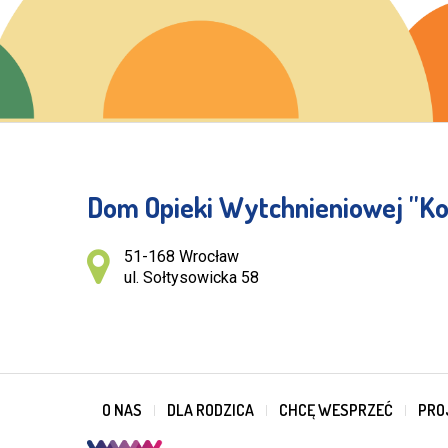
Dom Opieki Wytchnieniowej ''Ko
Adres pocztowy:
51-168 Wrocław
ul. Sołtysowicka 58
O NAS
DLA RODZICA
CHCĘ WESPRZEĆ
PRO