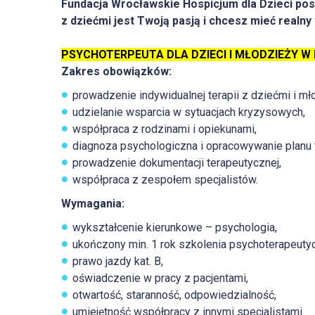
Fundacja Wrocławskie Hospicjum dla Dzieci poszu
z dziećmi jest Twoją pasją i chcesz mieć realny 
PSYCHOTERPEUTA DLA DZIECI I MŁODZIEŻY W 
Zakres obowiązków:
prowadzenie indywidualnej terapii z dziećmi i mł
udzielanie wsparcia w sytuacjach kryzysowych,
współpraca z rodzinami i opiekunami,
diagnoza psychologiczna i opracowywanie planu t
prowadzenie dokumentacji terapeutycznej,
współpraca z zespołem specjalistów.
Wymagania:
wykształcenie kierunkowe – psychologia,
ukończony min. 1 rok szkolenia psychoterapeuty
prawo jazdy kat. B,
oświadczenie w pracy z pacjentami,
otwartość, staranność, odpowiedzialność,
umiejętność współpracy z innymi specjalistami.