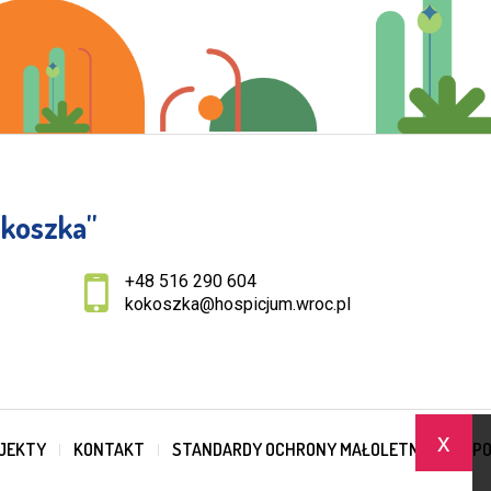
koszka''
+48 516 290 604
kokoszka@hospicjum.wroc.pl
x
JEKTY
KONTAKT
STANDARDY OCHRONY MAŁOLETNICH
PO