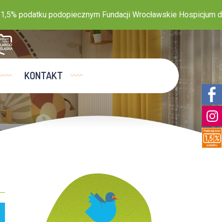
 podatku podopiecznym Fundacji Wrocławskie Hospicjum dla Dzi
KONTAKT
 tutaj:
Home
>
Aktualności
>
Rekrutacja na stanow ...