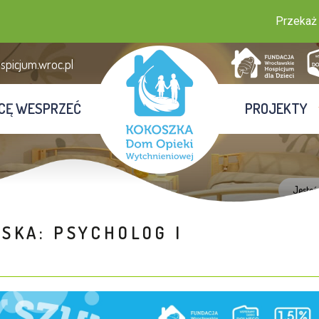
Przekaż 1,5%
picjum.wroc.pl
CĘ WESPRZEĆ
PROJEKTY
Jesteś
SKA: PSYCHOLOG I