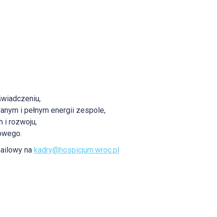
oświadczeniu,
anym i pełnym energii zespole,
 i rozwoju,
owego.
mailowy na
kadry@hospicjum.wroc.pl