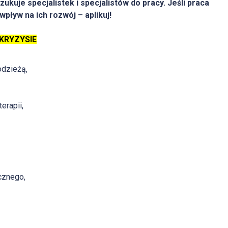
kuje specjalistek i specjalistów do pracy. Jeśli praca
wpływ na ich rozwój – aplikuj!
KRYZYSIE
odzieżą,
erapii,
cznego,