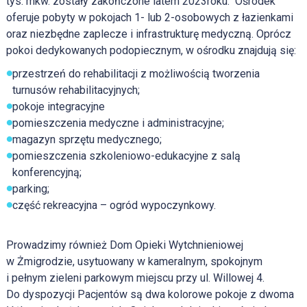
tys. mkw. zostały zakończone latem 2023roku.
Ośrodek
oferuje pobyty w pokojach 1- lub 2-osobowych z łazienkami
oraz niezbędne zaplecze i infrastrukturę medyczną. Oprócz
pokoi dedykowanych podopiecznym, w ośrodku znajdują się:
przestrzeń do rehabilitacji z możliwością tworzenia
turnusów rehabilitacyjnych;
pokoje integracyjne
pomieszczenia medyczne i administracyjne;
magazyn sprzętu medycznego;
pomieszczenia szkoleniowo-edukacyjne z salą
konferencyjną;
parking;
część rekreacyjna – ogród wypoczynkowy.
Prowadzimy również Dom Opieki Wytchnieniowej
w Żmigrodzie, usytuowany w kameralnym, spokojnym
i pełnym zieleni parkowym miejscu przy ul. Willowej 4.
Do dyspozycji Pacjentów są dwa kolorowe pokoje z dwoma