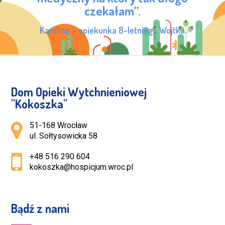
czekałam”.
Karolina – opiekunka 8-letniego Wojtka
Dom Opieki Wytchnieniowej
''Kokoszka''
Adres pocztowy:
51-168 Wrocław
ul. Sołtysowicka 58
+48 516 290 604
kokoszka@hospicjum.wroc.pl
Bądź z nami