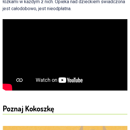
łóżkami w każdym z nich. Opieka nad dzieckiem świadczona
jest całodobowo, jest nieodpłatna.
Poznaj Kokoszkę