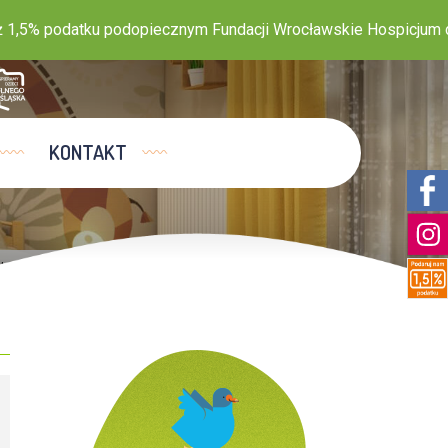
5% podatku podopiecznym Fundacji Wrocławskie Hospicjum dla 
KONTAKT
utaj:
Home
>
Dla rodzica
>
Informacje dla rodziców ...