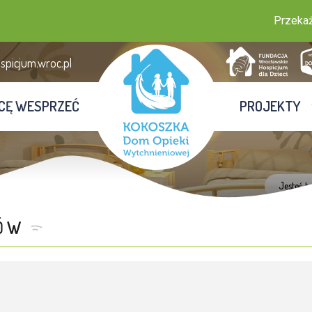
Przekaż 1,
picjum.wroc.pl
CĘ WESPRZEĆ
PROJEKTY
Jesteś t
CÓW