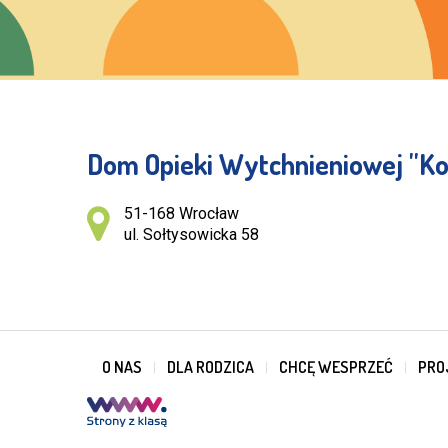
Dom Opieki Wytchnieniowej ''Ko
Adres pocztowy:
51-168 Wrocław
ul. Sołtysowicka 58
O NAS
DLA RODZICA
CHCĘ WESPRZEĆ
PRO