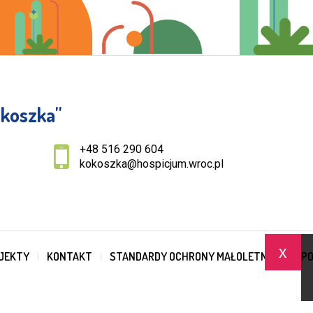
koszka''
+48 516 290 604
kokoszka@hospicjum.wroc.pl
x
JEKTY
KONTAKT
STANDARDY OCHRONY MAŁOLETNICH
PO