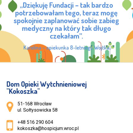
„Dziękuję Fundacji – tak bardzo
potrzebowałam tego, teraz mogę
spokojnie zaplanować sobie zabieg
medyczny na który tak długo
czekałam”.
Karolina – opiekunka 8-letniego Wojtka
Dom Opieki Wytchnieniowej
''Kokoszka''
Adres pocztowy:
51-168 Wrocław
ul. Sołtysowicka 58
+48 516 290 604
kokoszka@hospicjum.wroc.pl