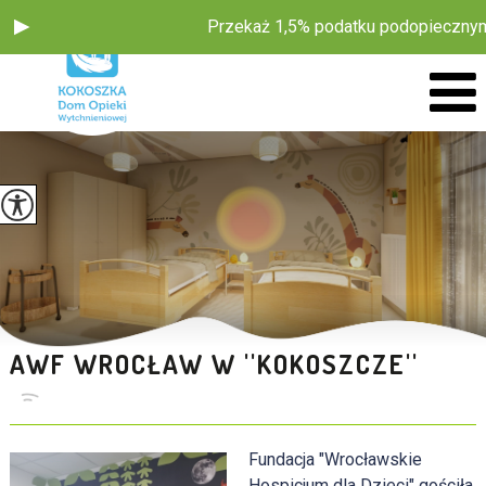
Przekaż 1,5% podatku podopiecznym F
AWF WROCŁAW W ''KOKOSZCZE''
Fundacja "Wrocławskie
Hospicjum dla Dzieci"
gościła